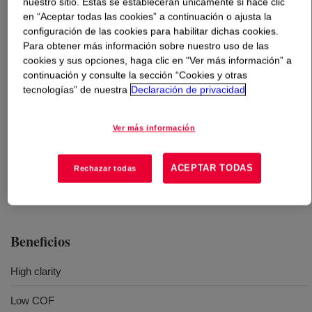
nuestro sitio. Estas se establecerán únicamente si hace clic
en “Aceptar todas las cookies” a continuación o ajusta la
configuración de las cookies para habilitar dichas cookies.
Qué es
DOW™ 503A Low Density Polyethylene Resin
?
Para obtener más información sobre nuestro uso de las
cookies y sus opciones, haga clic en “Ver más información” a
Resina aditivada con antibloqueo y deslizante para
continuación y consulte la sección “Cookies y otras
bolsas, uso industrial y claridad.
tecnologías” de nuestra
Declaración de privacidad
Ver más información
Usos
ACEPTAR TODAS
Rechazar todas
Slip and antiblock additive resin for liners, industrial and clarity
Beneficios
High clarity
Low COF