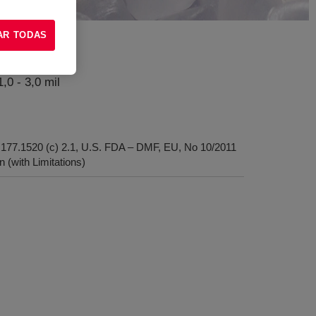
AR TODAS
,0 - 3,0 mil
177.1520 (c) 2.1, U.S. FDA – DMF, EU, No 10/2011
(with Limitations)