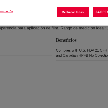
formación
ACEPT
Rechazar todas
e Resin
?
nsparencia para aplicación de film. Rango de medición ideal: 1
Beneficios
Complies with U.S. FDA 21 CFR 
and Canadian HPFB No Objection 