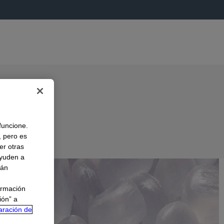
 funcione.
, pero es
er otras
A
ayuden a
rán
ormación
ión” a
aración de