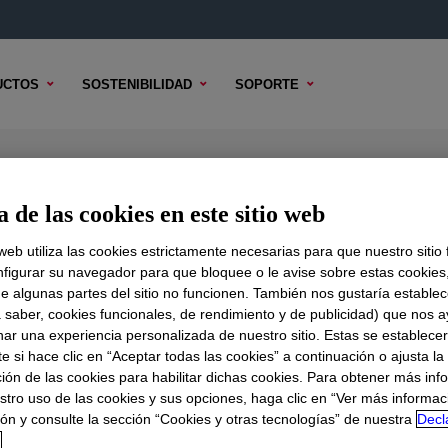
UCTOS
SOSTENIBILIDAD
SOPORTE
lyethylene Resin
 de las cookies en este sitio web
 web utiliza las cookies estrictamente necesarias para que nuestro sitio
figurar su navegador para que bloquee o le avise sobre estas cookies
e algunas partes del sitio no funcionen. También nos gustaría establec
DO TÉCNICO
OPCIONES DE MUESTRA
OPCIONES DE COMPR
a saber, cookies funcionales, de rendimiento y de publicidad) que nos 
nar una experiencia personalizada de nuestro sitio. Estas se establece
 si hace clic en “Aceptar todas las cookies” a continuación o ajusta la
ión de las cookies para habilitar dichas cookies. Para obtener más inf
stro uso de las cookies y sus opciones, haga clic en “Ver más informac
ón y consulte la sección “Cookies y otras tecnologías” de nuestra
Decl
d