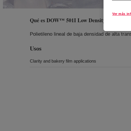
Ver más in
Qué es
DOW™ 501I Low Density Polyethylen
Polietileno lineal de baja densidad de alta tra
Usos
Clarity and bakery film applications