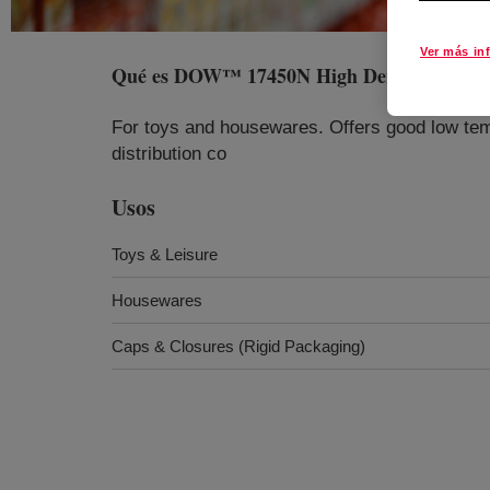
Ver más in
Qué es
DOW™ 17450N High Density Polyeth
For toys and housewares. Offers good low temp
distribution co
Usos
Toys & Leisure
Housewares
Caps & Closures (Rigid Packaging)