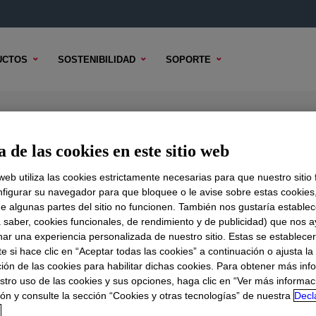
UCTOS
SOSTENIBILIDAD
SOPORTE
 Polyethylene Resin
 de las cookies en este sitio web
 web utiliza las cookies estrictamente necesarias para que nuestro sitio
figurar su navegador para que bloquee o le avise sobre estas cookies
e algunas partes del sitio no funcionen. También nos gustaría establec
DO TÉCNICO
OPCIONES DE MUESTRA
OPCIONES DE COMPR
a saber, cookies funcionales, de rendimiento y de publicidad) que nos 
nar una experiencia personalizada de nuestro sitio. Estas se establece
 si hace clic en “Aceptar todas las cookies” a continuación o ajusta la
ión de las cookies para habilitar dichas cookies. Para obtener más inf
stro uso de las cookies y sus opciones, haga clic en “Ver más informac
ón y consulte la sección “Cookies y otras tecnologías” de nuestra
Decl
d