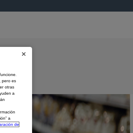
 funcione.
, pero es
er otras
A
ayuden a
rán
ormación
ión” a
aración de