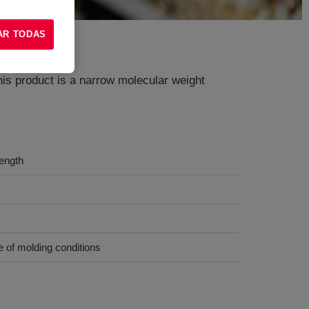
AR TODAS
is product is a narrow molecular weight
ength
e of molding conditions