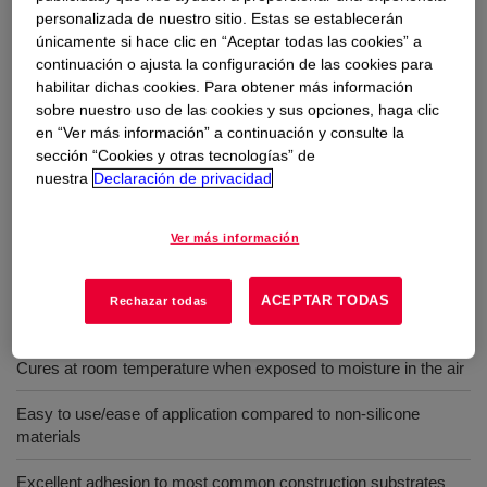
seal on most common building materials.
personalizada de nuestro sitio. Estas se establecerán
únicamente si hace clic en “Aceptar todas las cookies” a
continuación o ajusta la configuración de las cookies para
Usos
habilitar dichas cookies. Para obtener más información
sobre nuestro uso de las cookies y sus opciones, haga clic
General glazing
en “Ver más información” a continuación y consulte la
sección “Cookies y otras tecnologías” de
Assembly and weather sealing in building
nuestra
Declaración de privacidad
Ver más información
Beneficios
ACEPTAR TODAS
Rechazar todas
One-component adhesive/sealant
Cures at room temperature when exposed to moisture in the air
Easy to use/ease of application compared to non-silicone
materials
Excellent adhesion to most common construction substrates