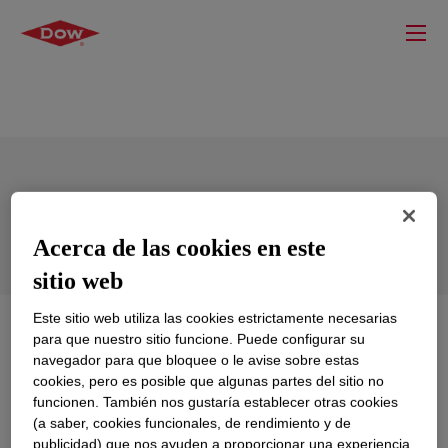
Double-N Sealant
Acerca de las cookies en este
sitio web
Este sitio web utiliza las cookies estrictamente necesarias
Qué es
Double-N Sealant
?
para que nuestro sitio funcione. Puede configurar su
navegador para que bloquee o le avise sobre estas
cookies, pero es posible que algunas partes del sitio no
A neutral cure silicone sealant designed for a wide
funcionen. También nos gustaría establecer otras cookies
range of glazing, weathersealing and Professional Trade
(a saber, cookies funcionales, de rendimiento y de
applications. It will bond to form a strong weatherproof
publicidad) que nos ayuden a proporcionar una experiencia