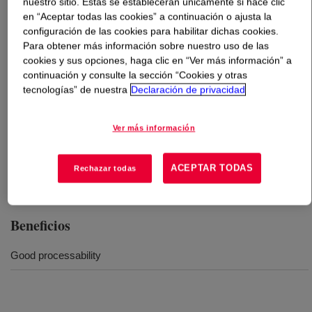
nuestro sitio. Estas se establecerán únicamente si hace clic
en “Aceptar todas las cookies” a continuación o ajusta la
configuración de las cookies para habilitar dichas cookies.
Qué es
DNDA-8320 NT 7 Linear Low Density
Para obtener más información sobre nuestro uso de las
Polyethylene
?
cookies y sus opciones, haga clic en “Ver más información” a
continuación y consulte la sección “Cookies y otras
General purpose LLDPE injection molding resin.
tecnologías” de nuestra
Declaración de privacidad
Usos
Ver más información
General purpose injection molding
ACEPTAR TODAS
Rechazar todas
Beneficios
Good processability