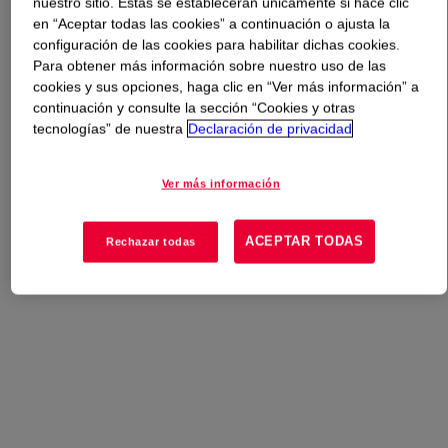
nuestro sitio. Estas se establecerán únicamente si hace clic
en “Aceptar todas las cookies” a continuación o ajusta la
configuración de las cookies para habilitar dichas cookies.
Qué es
Diisopropanolamine (DIPA) 90%, GT GRADE
?
Para obtener más información sobre nuestro uso de las
cookies y sus opciones, haga clic en “Ver más información” a
An acid gas removal solvent often used for total acid gas
continuación y consulte la sección “Cookies y otras
removal.
tecnologías” de nuestra
Declaración de privacidad
Usos
Ver más información
Acid Gas Removal
ACEPTAR TODAS
Rechazar todas