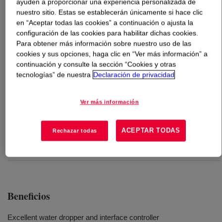
ayuden a proporcionar una experiencia personalizada de
nuestro sitio. Estas se establecerán únicamente si hace clic
Qué es
DEMTROL™ 2 020 Oil Demulsifier Base
?
en “Aceptar todas las cookies” a continuación o ajusta la
configuración de las cookies para habilitar dichas cookies.
Para obtener más información sobre nuestro uso de las
A demulsifier base that can quickly reduce water-in-oil
cookies y sus opciones, haga clic en “Ver más información” a
levels, provide a sharper interface between the two
continuación y consulte la sección “Cookies y otras
phases for easier separation and effectively remove
tecnologías” de nuestra
Declaración de privacidad
more water to get closer to commercial crude oil
specifications.
Ver más información
Usos
ACEPTAR TODAS
Rechazar todas
Phase Separation
Beneficios
Excellent water dropper and interface controller