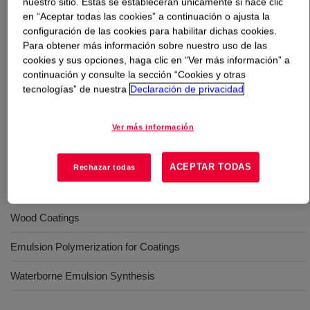
nuestro sitio. Estas se establecerán únicamente si hace clic
en “Aceptar todas las cookies” a continuación o ajusta la
Qué es
DALPAD™ C Coalescing Agent
?
configuración de las cookies para habilitar dichas cookies.
Para obtener más información sobre nuestro uso de las
cookies y sus opciones, haga clic en “Ver más información” a
A slow-evaporating, hydrophobic glycol ether with
continuación y consulte la sección “Cookies y otras
excellent surface tension-lowering ability.
tecnologías” de nuestra
Declaración de privacidad
Usos
Ver más información
Exterior Wall - Facade Paint
ACEPTAR TODAS
Rechazar todas
Interior Wall Paint
Wood Coatings
Emulsion Polymerization for Coatings
Waterborne Emulsion Synthesis