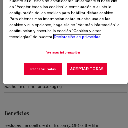
nuestro sitio. Estas se establecerán únicamente si hace clic
en “Aceptar todas las cookies” a continuación o ajusta la
Qué es
CONPOL™ 20S1 Additive Resin
?
configuración de las cookies para habilitar dichas cookies.
Para obtener más información sobre nuestro uso de las
cookies y sus opciones, haga clic en “Ver más información” a
A concentrated masterbatch made from an ethylene-
continuación y consulte la sección “Cookies y otras
methacrylic acid carrier resin. It is supplied in pellet form
tecnologías” de nuestra
Declaración de privacidad
and is intended for blending with Dow Surlyn® and
Nucrel® resins to modify the surface properties of
Ver más información
resulting films or coatings.
ACEPTAR TODAS
Rechazar todas
Usos
Sachet and films for packaging
Beneficios
Reduces the coefficient of friction (COF) of the film