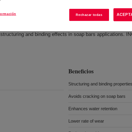
formación
ACEPT
Rechazar todas
ifier
?
structuring and binding effects in soap bars applications. 
Beneficios
Structuring and binding propertie
Avoids cracking on soap bars
Enhances water retention
Lower rate of wear