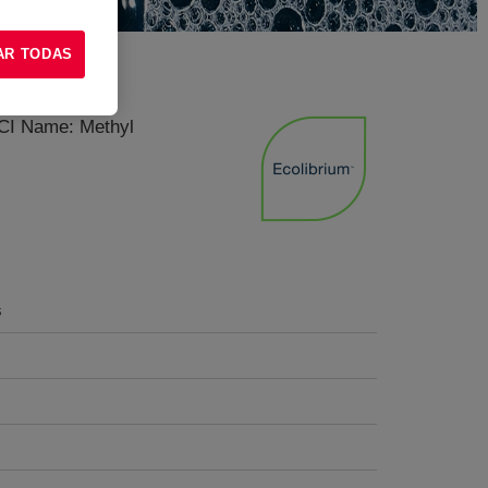
AR TODAS
INCI Name: Methyl
s