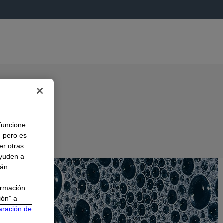
 funcione.
, pero es
er otras
A
ayuden a
rán
ormación
ión” a
aración de