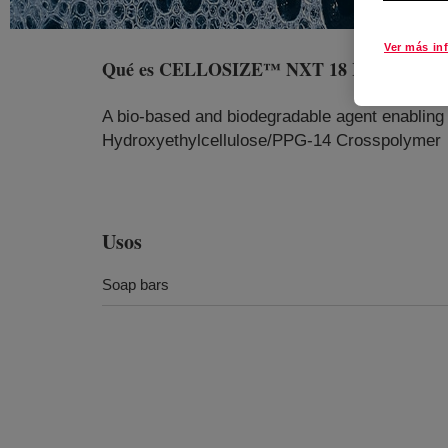
Ver más in
Qué es
CELLOSIZE™ NXT 18 Rheology Mod
A bio-based and biodegradable agent enabling 
Hydroxyethylcellulose/PPG-14 Crosspolymer
Usos
Soap bars