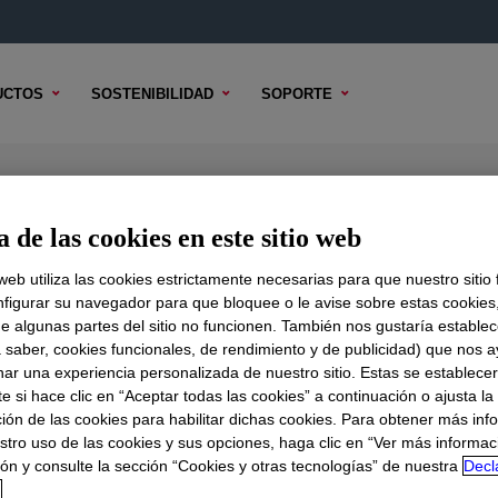
UCTOS
SOSTENIBILIDAD
SOPORTE
 Rheology Modifier
 de las cookies en este sitio web
 web utiliza las cookies estrictamente necesarias para que nuestro sitio
figurar su navegador para que bloquee o le avise sobre estas cookies
e algunas partes del sitio no funcionen. También nos gustaría establec
DO TÉCNICO
OPCIONES DE MUESTRA
OPCIONES DE COMPR
a saber, cookies funcionales, de rendimiento y de publicidad) que nos 
nar una experiencia personalizada de nuestro sitio. Estas se establece
 si hace clic en “Aceptar todas las cookies” a continuación o ajusta la
ión de las cookies para habilitar dichas cookies. Para obtener más inf
stro uso de las cookies y sus opciones, haga clic en “Ver más informac
ón y consulte la sección “Cookies y otras tecnologías” de nuestra
Decl
d