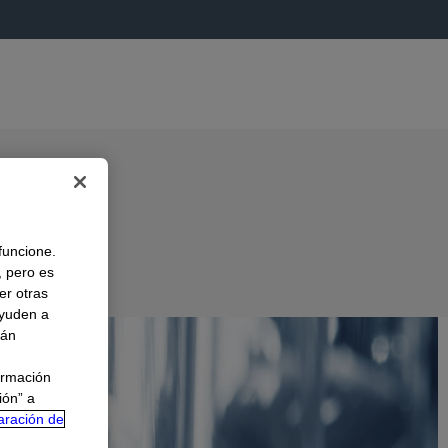
 funcione.
, pero es
er otras
A
ayuden a
rán
ormación
ión” a
aración de