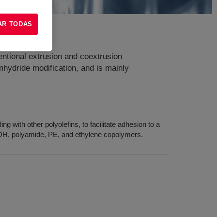
AR TODAS
entional extrusion and coextrusion
nhydride modification, and is mainly
ng with other polyolefins, to facilitate adhesion to a
VOH, polyamide, PE, and ethylene copolymers.