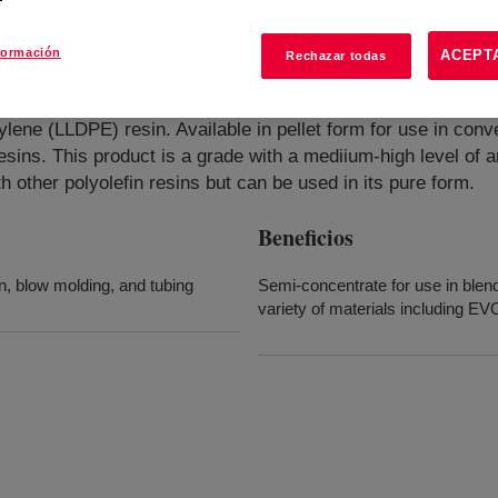
formación
ACEPT
Rechazar todas
ylene (LLDPE) resin. Available in pellet form for use in conv
ins. This product is a grade with a mediium-high level of a
h other polyolefin resins but can be used in its pure form.
Beneficios
on, blow molding, and tubing
Semi-concentrate for use in blendi
variety of materials including E