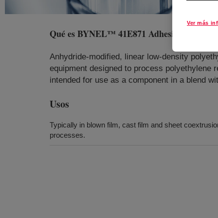
Ver más in
Qué es
BYNEL™ 41E871 Adhesive Resin
?
Anhydride-modified, linear low-density polyeth
equipment designed to process polyethylene res
intended for use as a component in a blend wit
Usos
Typically in blown film, cast film and sheet coextrusi
processes.