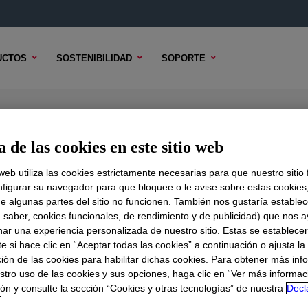
UCTOS
SOSTENIBILIDAD
SOPORTE
Resin
 de las cookies en este sitio web
 web utiliza las cookies estrictamente necesarias para que nuestro sitio
figurar su navegador para que bloquee o le avise sobre estas cookies
e algunas partes del sitio no funcionen. También nos gustaría establec
DO TÉCNICO
OPCIONES DE MUESTRA
OPCIONES DE COMPR
a saber, cookies funcionales, de rendimiento y de publicidad) que nos 
nar una experiencia personalizada de nuestro sitio. Estas se establece
 si hace clic en “Aceptar todas las cookies” a continuación o ajusta la
ión de las cookies para habilitar dichas cookies. Para obtener más inf
stro uso de las cookies y sus opciones, haga clic en “Ver más informac
ón y consulte la sección “Cookies y otras tecnologías” de nuestra
Decl
d