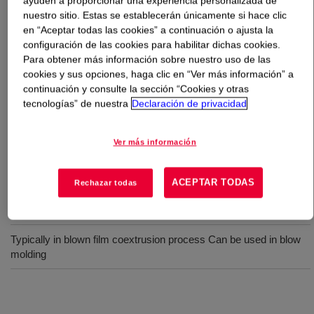
ayuden a proporcionar una experiencia personalizada de
nuestro sitio. Estas se establecerán únicamente si hace clic
Qué es
BYNEL™ 4104 Adhesive Resin
?
en “Aceptar todas las cookies” a continuación o ajusta la
configuración de las cookies para habilitar dichas cookies.
Para obtener más información sobre nuestro uso de las
Anhydride-modified, linear low-density polyethylene
cookies y sus opciones, haga clic en “Ver más información” a
(LLDPE) resin. Available in pellet form for use in
continuación y consulte la sección “Cookies y otras
conventional extrusion and coextrusion equipment
tecnologías” de nuestra
Declaración de privacidad
designed to process polyethylene resins.
Ver más información
Usos
ACEPTAR TODAS
Rechazar todas
Tie layer for adhesion to a variety of materials including EVOH,
polyamide, PE, and ethylene copolymers
Typically in blown film coextrusion process Can be used in blow
molding