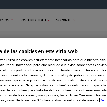
UCTOS
SOSTENIBILIDAD
SOPORTE
sin
 de las cookies en este sitio web
 web utiliza las cookies estrictamente necesarias para que nuestro sitio
figurar su navegador para que bloquee o le avise sobre estas cookies
e algunas partes del sitio no funcionen. También nos gustaría establec
DO TÉCNICO
OPCIONES DE MUESTRA
OPCIONES DE COMPR
a saber, cookies funcionales, de rendimiento y de publicidad) que nos 
nar una experiencia personalizada de nuestro sitio. Estas se establece
 si hace clic en “Aceptar todas las cookies” a continuación o ajusta la
ión de las cookies para habilitar dichas cookies. Para obtener más inf
stro uso de las cookies y sus opciones, haga clic en “Ver más informac
ón y consulte la sección “Cookies y otras tecnologías” de nuestra
Decl
d