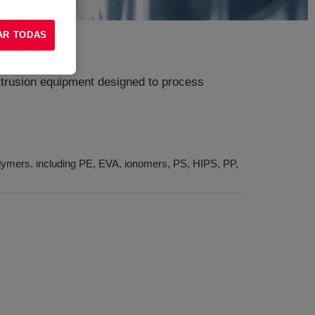
AR TODAS
extrusion equipment designed to process
olymers, including PE, EVA, ionomers, PS, HIPS, PP,