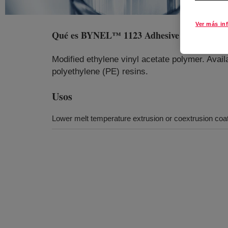
Ver más in
Qué es
BYNEL™ 1123 Adhesive Resin
?
Modified ethylene vinyl acetate polymer. Avail
polyethylene (PE) resins.
Usos
Lower melt temperature extrusion or coextrusion coati