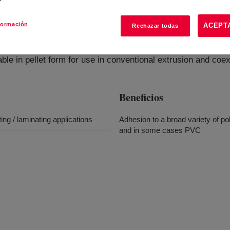
formación
ACEPT
Rechazar todas
able in pellet form for use in conventional extrusion and co
Beneficios
ng / laminating applications
Adhesion to a broad variety of p
and in some cases PVC