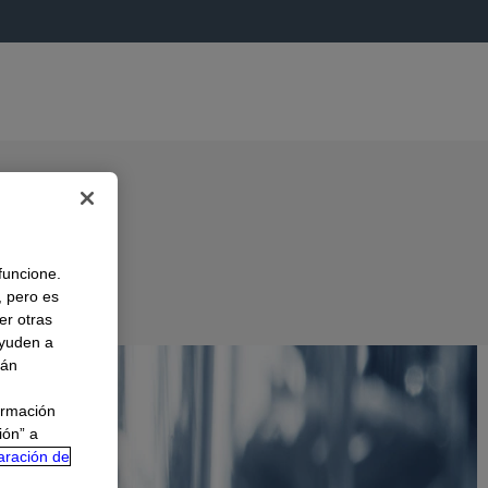
 funcione.
, pero es
er otras
A
ayuden a
rán
ormación
ión” a
aración de