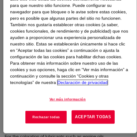
para que nuestro sitio funcione. Puede configurar su
navegador para que bloquee o le avise sobre estas cookies,
Qué es
AUTOMATE™ Red IK HFD50 Liquid Dye
?
pero es posible que algunas partes del sitio no funcionen.
También nos gustaría establecer otras cookies (a saber,
A single phase, liquid concentrated solvent soluble dye
cookies funcionales, de rendimiento y de publicidad) que nos
containing C.I. Solvent Red 164 and provided in a high
ayuden a proporcionar una experiencia personalizada de
nuestro sitio. Estas se establecerán únicamente si hace clic
flash, severely hydrotreated aromatic solvent system.
en “Aceptar todas las cookies” a continuación o ajusta la
configuración de las cookies para habilitar dichas cookies.
Para obtener más información sobre nuestro uso de las
Usos
cookies y sus opciones, haga clic en “Ver más información” a
continuación y consulte la sección “Cookies y otras
Coloration of oil-based products such as lubricant, fluids, and
tecnologías” de nuestra
Declaración de privacidad
fuels
Coloration of fuels, solvents, and explosives
Ver más información
Brand identification
ACEPTAR TODAS
Rechazar todas
Leak detection
For the coloration of lubricants such as engine oils