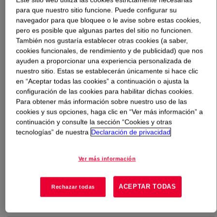
para que nuestro sitio funcione. Puede configurar su
navegador para que bloquee o le avise sobre estas cookies,
Qué es
AUTOMATE™ Green MX Liquid Dye
?
pero es posible que algunas partes del sitio no funcionen.
También nos gustaría establecer otras cookies (a saber,
A blend of single phase, liquid concentrated solvent
cookies funcionales, de rendimiento y de publicidad) que nos
soluble dyes provided in a Xylene solvent system. The
ayuden a proporcionar una experiencia personalizada de
solvent is used in the product as a viscosity depressant
nuestro sitio. Estas se establecerán únicamente si hace clic
and standardizing agent.
en “Aceptar todas las cookies” a continuación o ajusta la
configuración de las cookies para habilitar dichas cookies.
Para obtener más información sobre nuestro uso de las
Usos
cookies y sus opciones, haga clic en “Ver más información” a
continuación y consulte la sección “Cookies y otras
tecnologías” de nuestra
Declaración de privacidad
Coloration of oil-based products such as lubricant, fluids, and
fuels
Ver más información
Coloration of fuels, solvents, and explosives
Brand identification
ACEPTAR TODAS
Rechazar todas
Leak detection