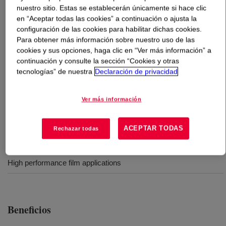
nuestro sitio. Estas se establecerán únicamente si hace clic
en “Aceptar todas las cookies” a continuación o ajusta la
Qué es
ATTANE™ NG 4701G Ultra Low Density
configuración de las cookies para habilitar dichas cookies.
Polyethylene Copolymer
?
Para obtener más información sobre nuestro uso de las
cookies y sus opciones, haga clic en “Ver más información” a
Resina de copolímero de etileno/octeno de densidad ultra
continuación y consulte la sección “Cookies y otras
baja que ofrece buena resistencia al desgarro,
tecnologías” de nuestra
Declaración de privacidad
resistencia al impacto y óptica para aplicaciones de
película de alto rendimiento.
Ver más información
ACEPTAR TODAS
Rechazar todas
Usos
High performance film applications
Beneficios