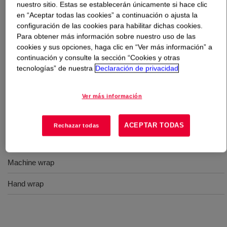
nuestro sitio. Estas se establecerán únicamente si hace clic
en “Aceptar todas las cookies” a continuación o ajusta la
Qué es
ATTANE™ 4704G Copolímero de ultra baja
configuración de las cookies para habilitar dichas cookies.
densidad
?
Para obtener más información sobre nuestro uso de las
cookies y sus opciones, haga clic en “Ver más información” a
continuación y consulte la sección “Cookies y otras
Provides improved cling in one-sided cling applications
tecnologías” de nuestra
Declaración de privacidad
while bringing improved toughness and strong optical
properties.
Ver más información
Usos
ACEPTAR TODAS
Rechazar todas
Stretch film
Machine wrap
Hand wrap