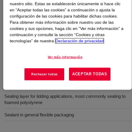
nuestro sitio. Estas se establecerán únicamente si hace clic
en “Aceptar todas las cookies” a continuación o ajusta la
Qué es
APPEEL™ 52009 Peelable Resin
?
configuración de las cookies para habilitar dichas cookies.
Para obtener más información sobre nuestro uso de las
A modified ethylene acid terpolymer resin designed to
cookies y sus opciones, haga clic en “Ver más información” a
function as a sealing layer for lidding applications, most
continuación y consulte la sección “Cookies y otras
tecnologías” de nuestra
Declaración de privacidad
commonly sealing to foamed polystyrene. It is available
in pellet form for use in conventional extrusion or
coextrusion equipment designed to process polyethylene
Ver más información
resins.
ACEPTAR TODAS
Rechazar todas
Usos
Sealing layer for lidding applications, most commonly sealing to
foamed polystyrene
Sealant in general flexible packaging