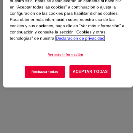
nuestro sitio. Estas se establecerán únicamente si hace clic
en “Aceptar todas las cookies” a continuación o ajusta la
Qué es
Aminoethylpiperazine HP
?
configuración de las cookies para habilitar dichas cookies.
Para obtener más información sobre nuestro uso de las
cookies y sus opciones, haga clic en “Ver más información” a
A cyclic member of the ethyleneamines family, at room
continuación y consulte la sección “Cookies y otras
temperature it is a clear, colorless liquid with an
tecnologías” de nuestra
Declaración de privacidad
ammonia-like odor. This grade has a higher purity
specification.
Ver más información
ACEPTAR TODAS
Rechazar todas