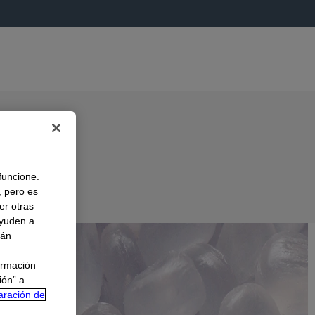
 funcione.
, pero es
er otras
A
ayuden a
rán
ormación
ión” a
aración de