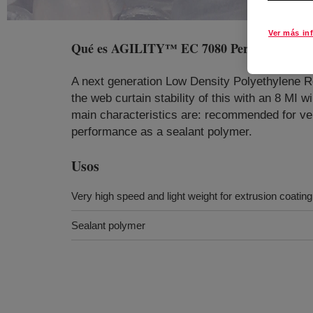
Ver más in
Qué es
AGILITY™ EC 7080 Performance 
A next generation Low Density Polyethylene Res
the web curtain stability of this with an 8 MI 
main characteristics are: recommended for ver
performance as a sealant polymer.
Usos
Very high speed and light weight for extrusion coating
Sealant polymer