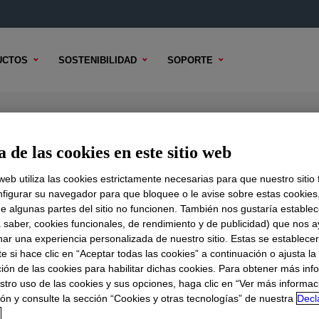
UCTOS
SOSTENIBILIDAD
SOPORTE
rmance LDPE
 de las cookies en este sitio web
 web utiliza las cookies estrictamente necesarias para que nuestro sitio
figurar su navegador para que bloquee o le avise sobre estas cookies
e algunas partes del sitio no funcionen. También nos gustaría establec
DO TÉCNICO
OPCIONES DE MUESTRA
OPCIONES DE COMPR
a saber, cookies funcionales, de rendimiento y de publicidad) que nos 
nar una experiencia personalizada de nuestro sitio. Estas se establece
 si hace clic en “Aceptar todas las cookies” a continuación o ajusta la
ión de las cookies para habilitar dichas cookies. Para obtener más inf
stro uso de las cookies y sus opciones, haga clic en “Ver más informac
ón y consulte la sección “Cookies y otras tecnologías” de nuestra
Decl
d