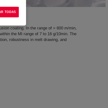
AR TODAS
usion coating. In the range of = 600 m/min,
 within the MI range of 7 to 16 g/10min. The
tion, robustness in melt drawing, and