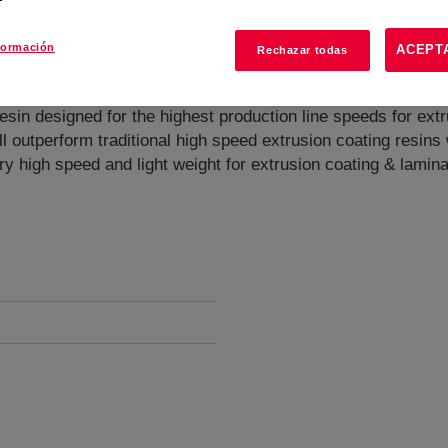
formación
ACEPT
Rechazar todas
LDPE
?
in designed for the highest production line speeds for extr
will outperform traditional high speed extrusion coating resins
y high speed and light weight for extrusion coating & lamina