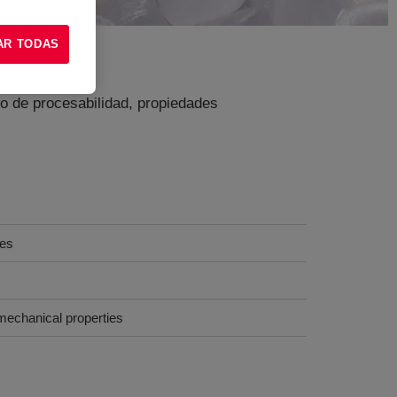
AR TODAS
io de procesabilidad, propiedades
ges
mechanical properties