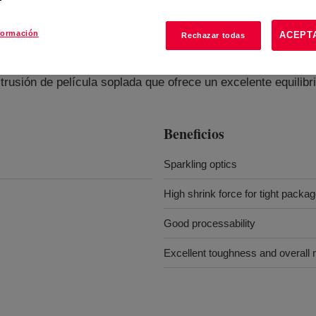
formación
ACEPT
Rechazar todas
E
?
trusión de película soplada que ofrece un excelente equilibr
Beneficios
Sparkling optics
High shrink force for tight packa
Good processability
Excellent toughness and overall 