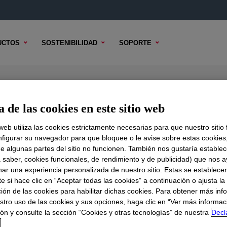
UCTOS
SOSTENIBILIDAD
SOPORTE
nce LDPE
 de las cookies en este sitio web
 web utiliza las cookies estrictamente necesarias para que nuestro sitio
figurar su navegador para que bloquee o le avise sobre estas cookies
e algunas partes del sitio no funcionen. También nos gustaría establec
DO TÉCNICO
OPCIONES DE MUESTRA
OPCIONES DE COMPR
a saber, cookies funcionales, de rendimiento y de publicidad) que nos 
nar una experiencia personalizada de nuestro sitio. Estas se establece
 si hace clic en “Aceptar todas las cookies” a continuación o ajusta la
ión de las cookies para habilitar dichas cookies. Para obtener más inf
stro uso de las cookies y sus opciones, haga clic en “Ver más informac
ón y consulte la sección “Cookies y otras tecnologías” de nuestra
Decl
d