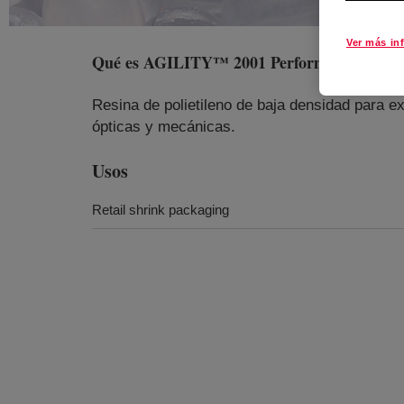
Ver más in
Qué es
AGILITY™ 2001 Performance LDP
Resina de polietileno de baja densidad para ex
ópticas y mecánicas.
Usos
Retail shrink packaging