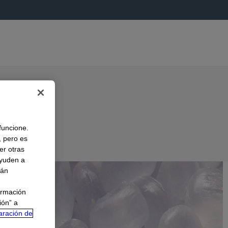
 funcione.
, pero es
er otras
A
ayuden a
rán
ormación
ión” a
aración de