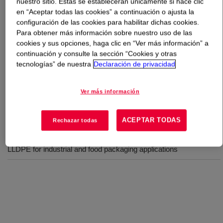
nuestro sitio. Estas se establecerán únicamente si hace clic
en “Aceptar todas las cookies” a continuación o ajusta la
Qué es
AGILITY™ 1023 Performance LDPE
?
configuración de las cookies para habilitar dichas cookies.
Para obtener más información sobre nuestro uso de las
cookies y sus opciones, haga clic en “Ver más información” a
Low density polyethylene resin for a variety of
continuación y consulte la sección “Cookies y otras
applications such as providing clarity packaging with
tecnologías” de nuestra
Declaración de privacidad
good stiffness neat and in blends with LLDPE in
industrial and food packaging applications​.
Ver más información
Usos
ACEPTAR TODAS
Rechazar todas
Clarity packaging with good stiffness neat and in blends with
LLDPE for industrial and food packaging applications