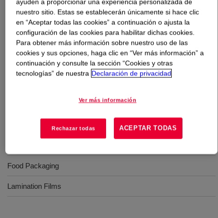
ayuden a proporcionar una experiencia personalizada de
nuestro sitio. Estas se establecerán únicamente si hace clic
Qué es
AGILITY™ 1021 Performance LDPE
?
en “Aceptar todas las cookies” a continuación o ajusta la
configuración de las cookies para habilitar dichas cookies.
Para obtener más información sobre nuestro uso de las
Polietileno de baja densidad diseñada para aplicación en
cookies y sus opciones, haga clic en “Ver más información” a
líneas de extrusión de película soplada (blown) de alta
continuación y consulte la sección “Cookies y otras
productividad para uso en mezclas ricas en PELBD,
tecnologías” de nuestra
Declaración de privacidad
manteniendo excelentes propiedades ópticas
Ver más información
Usos
ACEPTAR TODAS
Rechazar todas
Protective foams
Food Packaging
Lamination Films