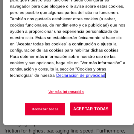
navegador para que bloquee o le avise sobre estas cookies,
pero es posible que algunas partes del sitio no funcionen.
Qué es
AFFINITY™ PL 1881G Polyolefin Plastomer
?
También nos gustaría establecer otras cookies (a saber,
cookies funcionales, de rendimiento y de publicidad) que nos
ayuden a proporcionar una experiencia personalizada de
nuestro sitio. Estas se establecerán únicamente si hace clic
en “Aceptar todas las cookies” a continuación o ajusta la
configuración de las cookies para habilitar dichas cookies.
Para obtener más información sobre nuestro uso de las
Is an ethylene alpha-olefin Plastomer produced via
cookies y sus opciones, haga clic en “Ver más información” a
INSITE™ technology, which is designed for use as a
continuación y consulte la sección “Cookies y otras
seal layer in a variety of demanding high-speed
tecnologías” de nuestra
Declaración de privacidad
packaging applications, including food, consumer and
health & hygiene products. It can be processed in cast
Ver más información
and blown film extrusion, providing very low seal
initiation temperature, excellent seal strength, sealability
through contamination and outstanding seal hermeticity.
ACEPTAR TODAS
Rechazar todas
It also delivers excellent optical properties for good
packaging appearance as well as a low coefficient of
friction for highest packaging line speed. Furthermore,