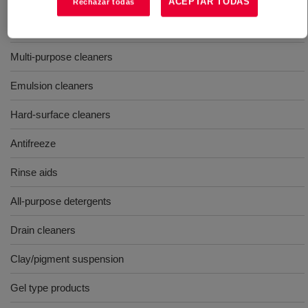
ACEPTAR TODAS
Rechazar todas
Abrasive creams/cleaners
Multi-purpose cleaners
Emulsion cleaners
Hard-surface cleaners
Antifreeze
Rinse aids
All-purpose detergents
Drain cleaners
Clay/pigment suspension
Gel type products