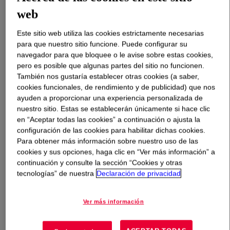
web
Qué es
ACUSOL™ 805S Polymer
?
Este sitio web utiliza las cookies estrictamente necesarias
para que nuestro sitio funcione. Puede configurar su
A HASE rheology modifier and stabilizer for high
navegador para que bloquee o le avise sobre estas cookies,
surfactant containing detergent or cleaner formulations.
pero es posible que algunas partes del sitio no funcionen.
This product provides outstanding clarity, excellent
También nos gustaría establecer otras cookies (a saber,
thickening efficiency and high surface tolerance.
cookies funcionales, de rendimiento y de publicidad) que nos
ayuden a proporcionar una experiencia personalizada de
nuestro sitio. Estas se establecerán únicamente si hace clic
Usos
en “Aceptar todas las cookies” a continuación o ajusta la
configuración de las cookies para habilitar dichas cookies.
Para obtener más información sobre nuestro uso de las
Household laundry detergents
cookies y sus opciones, haga clic en “Ver más información” a
continuación y consulte la sección “Cookies y otras
Alkaline toilet cleaners
tecnologías” de nuestra
Declaración de privacidad
Wall cleaners
Ver más información
Concentrated caustic solutions
Floor cleaners