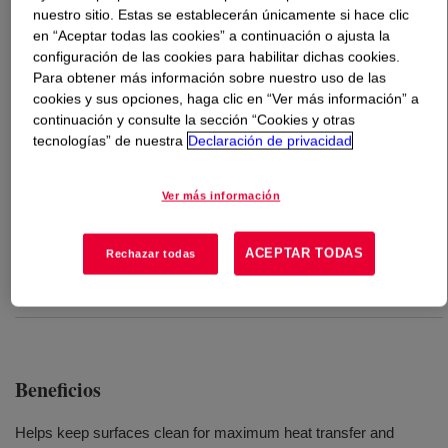
nuestro sitio. Estas se establecerán únicamente si hace clic
en “Aceptar todas las cookies” a continuación o ajusta la
Qué es
ACUSOL™ 500 Polymer
?
configuración de las cookies para habilitar dichas cookies.
Para obtener más información sobre nuestro uso de las
A proprietary multifunctional polymer with a molecular
cookies y sus opciones, haga clic en “Ver más información” a
weight of 5000 that provides exceptional silica and
continuación y consulte la sección “Cookies y otras
tecnologías” de nuestra
Declaración de privacidad
magnesium silicate scale inhibition.
Ver más información
Usos
ACEPTAR TODAS
Recirculating cooling circuits
Rechazar todas
Boilers
Beneficios
Helps keep surfaces clean for maximum heat transfer and