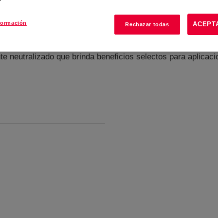
formación
ACEPT
Rechazar todas
e neutralizado que brinda beneficios selectos para aplicaci