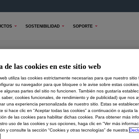
UCTOS
SOSTENIBILIDAD
SOPORTE
 de las cookies en este sitio web
 web utiliza las cookies estrictamente necesarias para que nuestro sitio
figurar su navegador para que bloquee o le avise sobre estas cookies
e algunas partes del sitio no funcionen. También nos gustaría establec
DO TÉCNICO
OPCIONES DE MUESTRA
OPCIONES DE COMPR
a saber, cookies funcionales, de rendimiento y de publicidad) que nos 
nar una experiencia personalizada de nuestro sitio. Estas se establece
 si hace clic en “Aceptar todas las cookies” a continuación o ajusta la
ión de las cookies para habilitar dichas cookies. Para obtener más inf
stro uso de las cookies y sus opciones, haga clic en “Ver más informac
ón y consulte la sección “Cookies y otras tecnologías” de nuestra
Decl
d