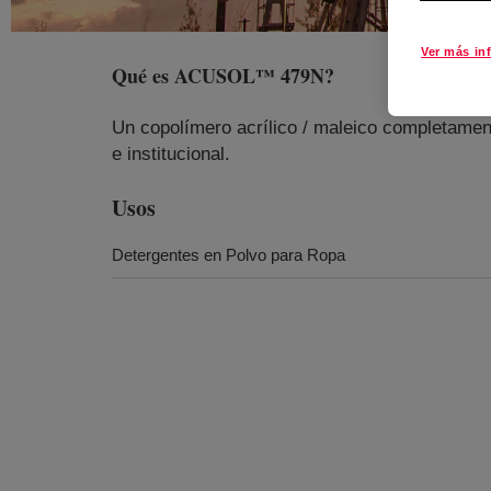
Ver más in
Qué es
ACUSOL™ 479N
?
Un copolímero acrílico / maleico completament
e institucional.
Usos
Detergentes en Polvo para Ropa