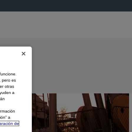
 funcione.
, pero es
er otras
A
ayuden a
rán
ormación
ión” a
aración de