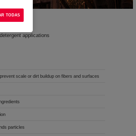
AR TODAS
detergent applications
prevent scale or dirt buildup on fibers and surfaces
ingredients
ion
ds particles