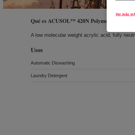
Ver más in
Qué es
ACUSOL™ 420N Polymer
?
A low molecular weight acrylic acid, fully neu
Usos
Automatic Diswashing
Laundry Detergent