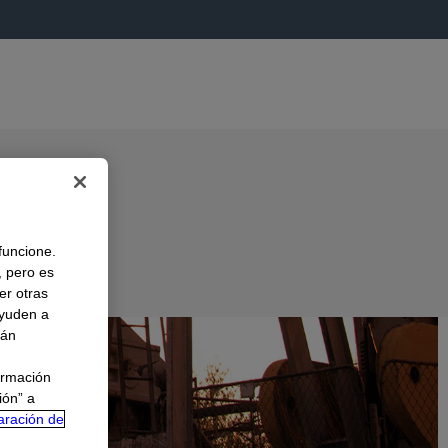
 funcione.
, pero es
er otras
A
ayuden a
rán
ormación
ión” a
aración de