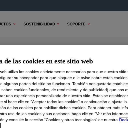
UCTOS
SOSTENIBILIDAD
SOPORTE
 de las cookies en este sitio web
 web utiliza las cookies estrictamente necesarias para que nuestro sitio
figurar su navegador para que bloquee o le avise sobre estas cookies
e algunas partes del sitio no funcionen. También nos gustaría establec
DO TÉCNICO
OPCIONES DE MUESTRA
OPCIONES DE COMPR
a saber, cookies funcionales, de rendimiento y de publicidad) que nos 
nar una experiencia personalizada de nuestro sitio. Estas se establece
 si hace clic en “Aceptar todas las cookies” a continuación o ajusta la
ión de las cookies para habilitar dichas cookies. Para obtener más inf
stro uso de las cookies y sus opciones, haga clic en “Ver más informac
ón y consulte la sección “Cookies y otras tecnologías” de nuestra
Decl
d