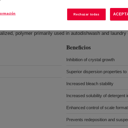
formación
ACEPT
Rechazar todas
tralized, polymer primarily used in autodishwash and laundry 
Beneficios
Inhibition of crystal growth
Superior dispersion properties to 
Increased bleach stability
Increased solubility of detergent 
Enhanced control of scale format
Prevents redeposition and suspen