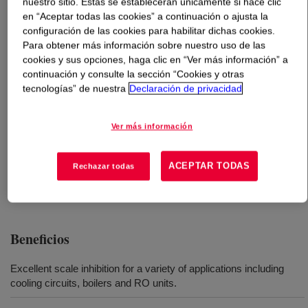
nuestro sitio. Estas se establecerán únicamente si hace clic
en “Aceptar todas las cookies” a continuación o ajusta la
Qué es
ACUMER™ 4450 Polymer
?
configuración de las cookies para habilitar dichas cookies.
Para obtener más información sobre nuestro uso de las
cookies y sus opciones, haga clic en “Ver más información” a
High performance scale inhibitor for stressed conditions
continuación y consulte la sección “Cookies y otras
including the presence of iron in RO systems. NSF-60
tecnologías” de nuestra
Declaración de privacidad
for potable water.
Ver más información
Usos
ACEPTAR TODAS
Rechazar todas
Industrial water treatment
Beneficios
Excellent scale inhibition for a variety of applications including
cooling circuits, boilers and RO units.