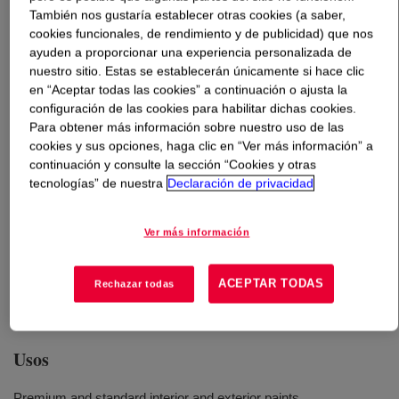
También nos gustaría establecer otras cookies (a saber,
cookies funcionales, de rendimiento y de publicidad) que nos
Qué es
ACRYSOL™ RM-995 Rheology Modifier
?
ayuden a proporcionar una experiencia personalizada de
nuestro sitio. Estas se establecerán únicamente si hace clic
An APEO-free*, solvent-free*, hydrophobically modified
en “Aceptar todas las cookies” a continuación o ajusta la
ethylene oxide urethane (HEUR) rheology modifier that
configuración de las cookies para habilitar dichas cookies.
utilizes ACID SUPPRESSION™ technology. This product
Para obtener más información sobre nuestro uso de las
cookies y sus opciones, haga clic en “Ver más información” a
is a mid-shear (KU) viscosity rheology modifier offers
continuación y consulte la sección “Cookies y otras
improved performance in viscosity stability upon tinting
tecnologías” de nuestra
Declaración de privacidad
and excellent sag resistance.while maintaining the
properties that HEUR technology is known for, e.g.
excellent flow, gloss development and applicability both
Ver más información
interior and exterior latex coatings. It is provided as a
low-viscosity material for ease of use in the
ACEPTAR TODAS
Rechazar todas
manufacturing process.
Usos
Premium and standard interior and exterior paints