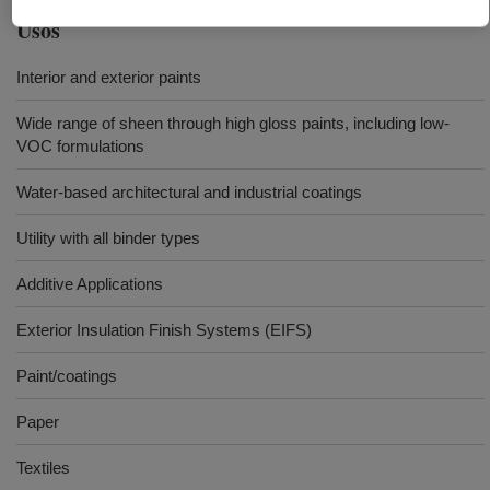
Usos
Interior and exterior paints
Wide range of sheen through high gloss paints, including low-
VOC formulations
Water-based architectural and industrial coatings
Utility with all binder types
Additive Applications
Exterior Insulation Finish Systems (EIFS)
Paint/coatings
Paper
Textiles