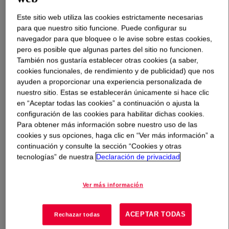
Este sitio web utiliza las cookies estrictamente necesarias
Qué es
ACRYSOL™ ASE 60ER Thickener
?
para que nuestro sitio funcione. Puede configurar su
navegador para que bloquee o le avise sobre estas cookies,
Acid containing, cross-linked acrylic emulsion
pero es posible que algunas partes del sitio no funcionen.
copolymer. When the emulsion is diluted with water and
También nos gustaría establecer otras cookies (a saber,
cookies funcionales, de rendimiento y de publicidad) que nos
neutralized with a base, each emulsion particle swells
ayuden a proporcionar una experiencia personalizada de
greatly. The emulsion clarifies under these conditions
nuestro sitio. Estas se establecerán únicamente si hace clic
and becomes highly viscous. It is effective in improving
en “Aceptar todas las cookies” a continuación o ajusta la
low shear rate (Brookfield) viscosity, resulting in paints
configuración de las cookies para habilitar dichas cookies.
that have highly shear thinning characteristics. Paints
Para obtener más información sobre nuestro uso de las
formulated with ACRYSOL ASE 60ER Thickener as a
cookies y sus opciones, haga clic en “Ver más información” a
sole thickener offer a high yield value or gel structure.
continuación y consulte la sección “Cookies y otras
tecnologías” de nuestra
Declaración de privacidad
This structure develops upon removal of shear; hence it
is an excellent choice for the development of moderately
textured paints. Other benefits to the paint manufacturer
Ver más información
include reduced roller spatter compared to high
molecular weight cellulosic thickeners.
ACEPTAR TODAS
Rechazar todas