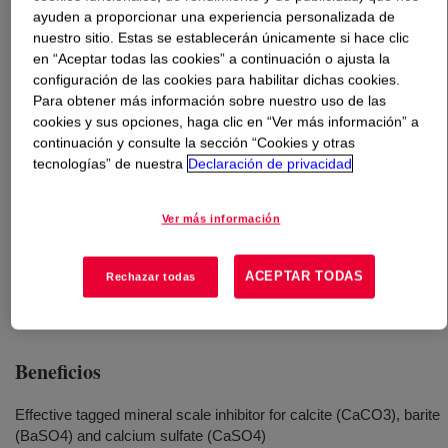
ayuden a proporcionar una experiencia personalizada de
nuestro sitio. Estas se establecerán únicamente si hace clic
Qué es
ACCENT™ Scale Inhibitor 1120T
?
en “Aceptar todas las cookies” a continuación o ajusta la
configuración de las cookies para habilitar dichas cookies.
An innovative, low-molecular-weight, acrylic copolymer
Para obtener más información sobre nuestro uso de las
designed specifically to provide an easy-to-use and
cookies y sus opciones, haga clic en “Ver más información” a
affordable method for available polymer determination in
continuación y consulte la sección “Cookies y otras
tecnologías” de nuestra
Declaración de privacidad
oilfield applications.
Ver más información
Usos
ACEPTAR TODAS
Oilfield production flow assurance
Rechazar todas
Beneficios
Effective tagged mineral scale inhibitor for calcite (CaCO3), barite
(BaSO4) and calcium sulfate (CaSO4)