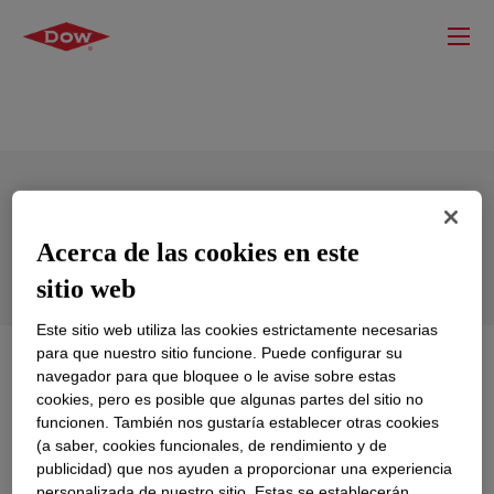
2-Ethylhexanol, 99.5%
Acerca de las cookies en este
sitio web
Este sitio web utiliza las cookies estrictamente necesarias
para que nuestro sitio funcione. Puede configurar su
Qué es
2-Ethylhexanol, 99.5%
?
navegador para que bloquee o le avise sobre estas
cookies, pero es posible que algunas partes del sitio no
A clear, high-boiling point and low volatility solvent with
funcionen. También nos gustaría establecer otras cookies
(a saber, cookies funcionales, de rendimiento y de
a characteristic odor. It is miscible with most organic
publicidad) que nos ayuden a proporcionar una experiencia
solvents but has very limited miscibility with water.
personalizada de nuestro sitio. Estas se establecerán