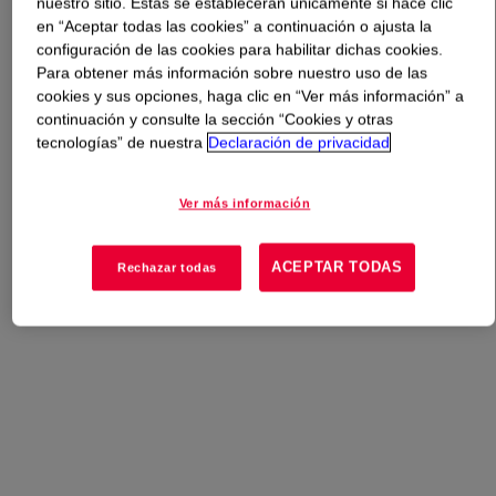
nuestro sitio. Estas se establecerán únicamente si hace clic
en “Aceptar todas las cookies” a continuación o ajusta la
Qué es
ISOBIND™ 1002 Isocyanate
?
configuración de las cookies para habilitar dichas cookies.
Para obtener más información sobre nuestro uso de las
cookies y sus opciones, haga clic en “Ver más información” a
continuación y consulte la sección “Cookies y otras
tecnologías” de nuestra
Declaración de privacidad
Usos
Compuesto de Madera
Ver más información
ACEPTAR TODAS
Rechazar todas