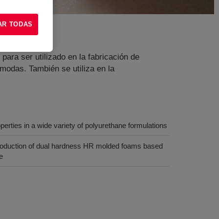
AR TODAS
 para ser utilizado en la fabricación de
modas. También se utiliza en la
erties in a wide variety of polyurethane formulations
 production of dual hardness HR molded foams based
e