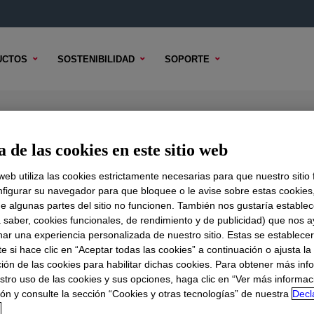
UCTOS
SOSTENIBILIDAD
SOPORTE
l
 de las cookies en este sitio web
 web utiliza las cookies estrictamente necesarias para que nuestro sitio
figurar su navegador para que bloquee o le avise sobre estas cookies
e algunas partes del sitio no funcionen. También nos gustaría establec
DO TÉCNICO
OPCIONES DE MUESTRA
OPCIONES DE COMPR
a saber, cookies funcionales, de rendimiento y de publicidad) que nos 
nar una experiencia personalizada de nuestro sitio. Estas se establece
 si hace clic en “Aceptar todas las cookies” a continuación o ajusta la
ión de las cookies para habilitar dichas cookies. Para obtener más inf
stro uso de las cookies y sus opciones, haga clic en “Ver más informac
ón y consulte la sección “Cookies y otras tecnologías” de nuestra
Decl
d