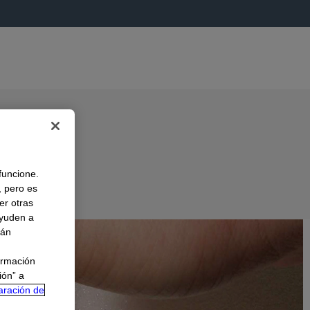
 funcione.
, pero es
er otras
A
ayuden a
rán
ormación
ión” a
aración de