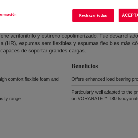
formación
ACEPT
Rechazar todas
iene acrilonitrilo y estireno copolimerizado. Fue desarrollado
cia (HR), espumas semiflexibles y espumas flexibles más có
capaces de soportar grandes cargas.
Beneficios
high comfort flexible foam and
Offers enhanced load bearing prop
Particularly well adapted to the
nsity range
on VORANATE™ T80 Isocyanat