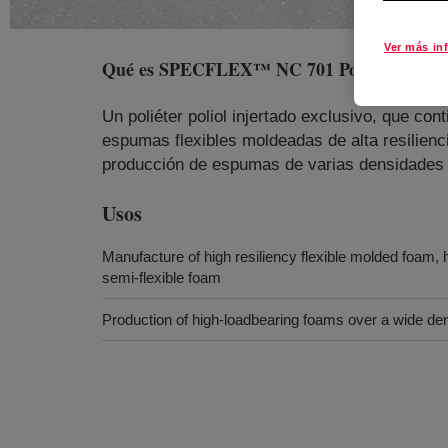
Ver más in
Qué es
SPECFLEX™ NC 701 Polyol
?
Un poliéter poliol injertado exclusivo, que cont
espumas flexibles moldeadas de alta resilien
producción de espumas de varias densidades 
Usos
Manufacture of high resiliency flexible molded foam, 
semi-flexible foam
Production of high-loadbearing foams over a wide de