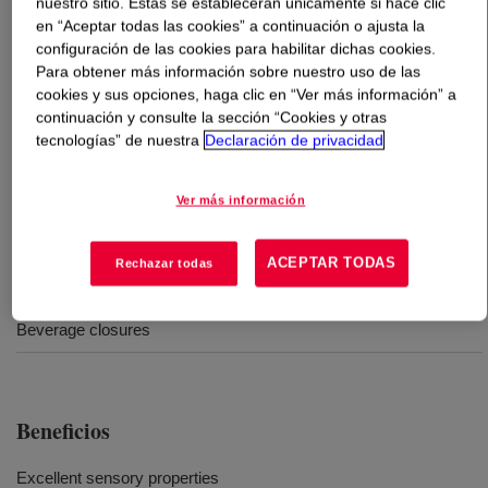
nuestro sitio. Estas se establecerán únicamente si hace clic
en “Aceptar todas las cookies” a continuación o ajusta la
configuración de las cookies para habilitar dichas cookies.
Qué es
EVERCAP™ DMDA-1232 NT 7 Resina de
Para obtener más información sobre nuestro uso de las
Polietileno de Alta Densidad
?
cookies y sus opciones, haga clic en “Ver más información” a
continuación y consulte la sección “Cookies y otras
This resin enables the right performance properties to
tecnologías” de nuestra
Declaración de privacidad
meet demanding closure and fitment application needs. It
is intended for use in both compression and injection
Ver más información
molded closure applications.
ACEPTAR TODAS
Rechazar todas
Usos
Beverage closures
Beneficios
Excellent sensory properties