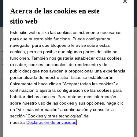
Acerca de las cookies en este
sitio web
Este sitio web utiliza las cookies estrictamente necesarias
para que nuestro sitio funcione. Puede configurar su
navegador para que bloquee o le avise sobre estas
No pudimos identificar ningún producto que coincidiera con tu
cookies, pero es posible que algunas partes del sitio no
término de búsqueda, por favor prueba con otro nombre, número
funcionen. También nos gustaría establecer otras cookies
o palabra clave. O
contacta con
nosotros para recibir ayuda con
(a saber, cookies funcionales, de rendimiento y de
tu consulta.
publicidad) que nos ayuden a proporcionar una experiencia
personalizada de nuestro sitio. Estas se establecerán
únicamente si hace clic en “Aceptar todas las cookies” a
Permítanos ayudarle a
continuación o ajusta la configuración de las cookies para
encontrar lo que está buscando
habilitar dichas cookies. Para obtener más información
sobre nuestro uso de las cookies y sus opciones, haga clic
en “Ver más información” a continuación y consulte la
Explore nuestros recursos de soporte o
contáctenos
.
sección “Cookies y otras tecnologías” de
nuestra
Declaración de privacidad