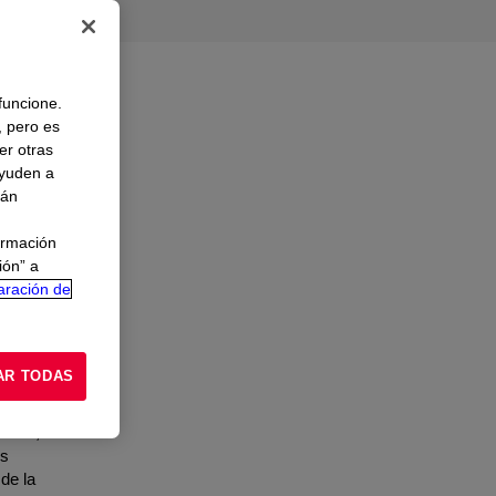
 funcione.
, pero es
er otras
ayuden a
rán
ormación
ión” a
aración de
apas
AR TODAS
bidas,
os
de la