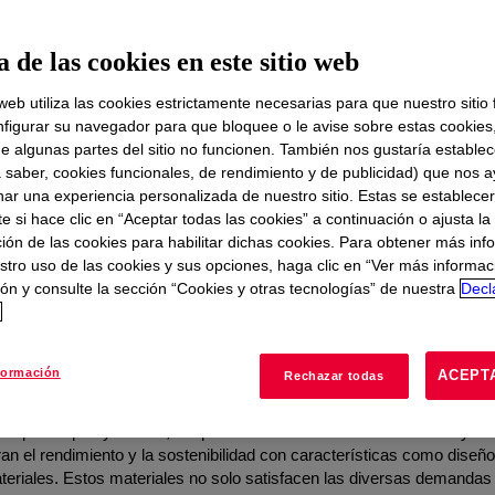
te
 de las cookies en este sitio web
era Calidad para Empaquetado
 web utiliza las cookies estrictamente necesarias para que nuestro sitio
figurar su navegador para que bloquee o le avise sobre estas cookies
e algunas partes del sitio no funcionen. También nos gustaría establec
a saber, cookies funcionales, de rendimiento y de publicidad) que nos 
nar una experiencia personalizada de nuestro sitio. Estas se establece
 si hace clic en “Aceptar todas las cookies” a continuación o ajusta la
ión de las cookies para habilitar dichas cookies. Para obtener más inf
stro uso de las cookies y sus opciones, haga clic en “Ver más informac
ón y consulte la sección “Cookies y otras tecnologías” de nuestra
Decl
d
stenibles para tapas, cierres y t
formación
ACEPT
Rechazar todas
 Dow para tapas y cierres, adaptados a industrias como alimentos y be
n el rendimiento y la sostenibilidad con características como diseñ
teriales. Estos materiales no solo satisfacen las diversas demandas 