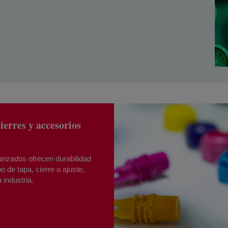
ierres y accesorios
vanzados ofrecen durabilidad
o de tapa, cierre o ajuste,
 industria.