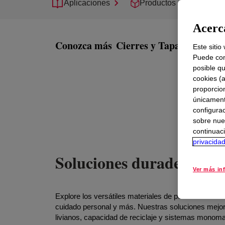
Aplicaciones
Productos
Sopor
Acerca
Conozca más
Cierres y Tapas de Prim
Este sitio
Puede con
posible qu
cookies (
proporcio
únicamente
configurac
sobre nue
continuaci
privacida
Soluciones duraderas y so
Ver más in
Explore los versátiles materiales de polietileno de
cuidado personal y más. Nuestras soluciones mejora
livianos, capacidad de reciclaje y sistemas monoma