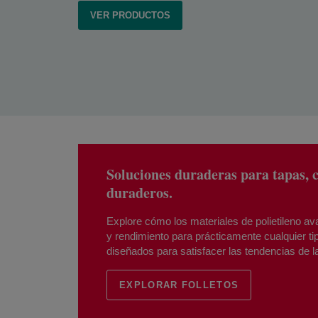
VER PRODUCTOS
Soluciones duraderas para tapas, c
duraderos.
Explore cómo los materiales de polietileno a
y rendimiento para prácticamente cualquier tip
diseñados para satisfacer las tendencias de la
EXPLORAR FOLLETOS