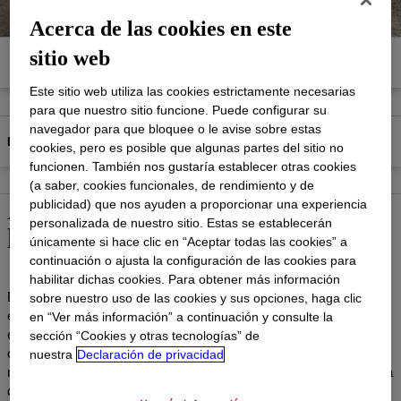
Acerca de las cookies en este
sitio web
Productos
Documentos y Recursos
Este sitio web utiliza las cookies estrictamente necesarias
para que nuestro sitio funcione. Puede configurar su
navegador para que bloquee o le avise sobre estas
EPM
EN CONVERSACIÓN...
cookies, pero es posible que algunas partes del sitio no
funcionen. También nos gustaría establecer otras cookies
(a saber, cookies funcionales, de rendimiento y de
Análisis de sustentabilidad de
publicidad) que nos ayuden a proporcionar una experiencia
personalizada de nuestro sitio. Estas se establecerán
la industria del empaque
únicamente si hace clic en “Aceptar todas las cookies” a
continuación o ajusta la configuración de las cookies para
habilitar dichas cookies. Para obtener más información
Esta serie gratuita se sumerge en materiales avanzados y
sobre nuestro uso de las cookies y sus opciones, haga clic
estrategias de diseño inteligente que impulsan el futuro del
en “Ver más información” a continuación y consulte la
empaquetado de alto rendimiento. Obtenga información sobre la
sección “Cookies y otras tecnologías” de
capacidad de reciclaje, el atractivo de las estanterías y las
nuestra
Declaración de privacidad
mejoras en el ciclo de vida de los expertos líderes de Dow. Ya sea
que usted sea propietario de una marca, ingeniero de