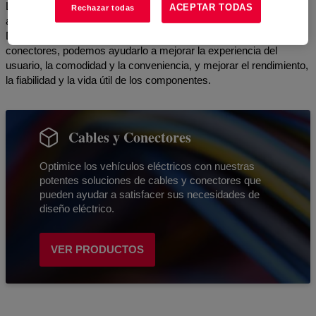
La colaboración es clave para avanzar en el futuro del diseño
ACEPTAR TODAS
Rechazar todas
automotriz. Con el conocimiento combinado de la industria de
Dow y nuestra cartera de soluciones comprobadas para cables y
conectores, podemos ayudarlo a mejorar la experiencia del
usuario, la comodidad y la conveniencia, y mejorar el rendimiento,
la fiabilidad y la vida útil de los componentes.
Cables y Conectores
Optimice los vehículos eléctricos con nuestras
potentes soluciones de cables y conectores que
pueden ayudar a satisfacer sus necesidades de
diseño eléctrico.
VER PRODUCTOS