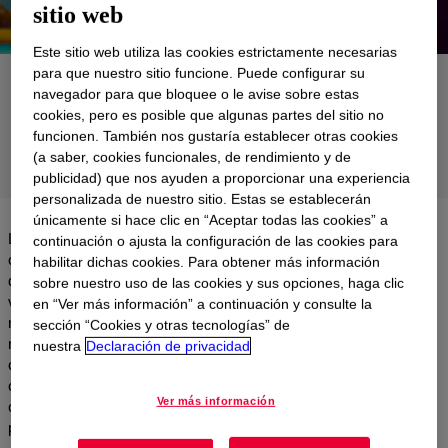
sitio web
Este sitio web utiliza las cookies estrictamente necesarias
para que nuestro sitio funcione. Puede configurar su
Aplicaciones
navegador para que bloquee o le avise sobre estas
cookies, pero es posible que algunas partes del sitio no
Productos
funcionen. También nos gustaría establecer otras cookies
(a saber, cookies funcionales, de rendimiento y de
Soporte
publicidad) que nos ayuden a proporcionar una experiencia
personalizada de nuestro sitio. Estas se establecerán
únicamente si hace clic en “Aceptar todas las cookies” a
Las soluciones del fabricante de cables de Dow respaldan los
continuación o ajusta la configuración de las cookies para
cables eléctricos y los conectores de cable cruciales para el
habilitar dichas cookies. Para obtener más información
diseño automotriz moderno. A medida que los vehículos se
sobre nuestro uso de las cookies y sus opciones, haga clic
vuelven más inteligentes, más intuitivos y más eléctricos,
en “Ver más información” a continuación y consulte la
necesitarán más componentes internos para respaldar estas
sección “Cookies y otras tecnologías” de
nuevas capacidades. Los conectores de silicona de Dow, que
nuestra
Declaración de privacidad
convierten el voltaje, optimizan la comunicación o permiten una
carga más rápida, permiten diseños más pequeños y
Ver más información
complicados, y nuestros modificadores de impacto pueden
proporcionar la resistencia necesaria para desempeñarse.