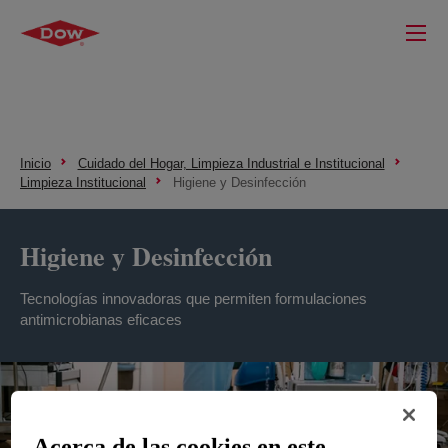
Inicio
Cuidado del Hogar, Limpieza Industrial e Institucional
Limpieza Institucional
Higiene y Desinfección
Higiene y Desinfección
Tecnologías innovadoras que permiten formulaciones
antimicrobianas eficaces
Acerca de las cookies en este