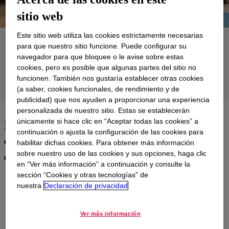
sitio web
Este sitio web utiliza las cookies estrictamente necesarias
Aplicaciones
para que nuestro sitio funcione. Puede configurar su
navegador para que bloquee o le avise sobre estas
Productos
cookies, pero es posible que algunas partes del sitio no
funcionen. También nos gustaría establecer otras cookies
Soporte
(a saber, cookies funcionales, de rendimiento y de
publicidad) que nos ayuden a proporcionar una experiencia
personalizada de nuestro sitio. Estas se establecerán
Formulaciones para la limpieza,
únicamente si hace clic en “Aceptar todas las cookies” a
continuación o ajusta la configuración de las cookies para
conservación y desinfección de
habilitar dichas cookies. Para obtener más información
entornos profesionales
sobre nuestro uso de las cookies y sus opciones, haga clic
en “Ver más información” a continuación y consulte la
sección “Cookies y otras tecnologías” de
Descubra el importante papel que pueden desempeñar los
nuestra
Declaración de privacidad
solventes, surfactantes, quelantes y polímeros en la creación
de formulaciones antimicrobianas efectivas. Nuestras guías de
selección de productos pueden ayudarlo a determinar la
Ver más información
compatibilidad con activos mientras obtiene el beneficio de la