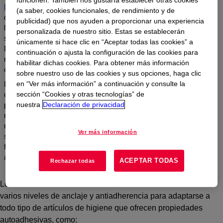
funcionen. También nos gustaría establecer otras cookies
base de solventes
para recubrimientos antiadherentes se
(a saber, cookies funcionales, de rendimiento y de
desarrollan especialmente para cada tipo de demanda. Nuestra
publicidad) que nos ayuden a proporcionar una experiencia
línea
SYL-OFF™ de Recubrimientos de Silicona Antiadherentes
personalizada de nuestro sitio. Estas se establecerán
se puede usar fácilmente en adhesivos Hot Melt convencionales.
únicamente si hace clic en “Aceptar todas las cookies” a
Debido a la naturaleza típicamente porosa de estos sustratos,
continuación o ajusta la configuración de las cookies para
recomendamos un cuidado adicional para que la silicona pueda
habilitar dichas cookies. Para obtener más información
cubrir adecuadamente toda la superficie.
sobre nuestro uso de las cookies y sus opciones, haga clic
Los recubrimientos de emulsión de platino, cuando se combinan
en “Ver más información” a continuación y consulte la
con espesantes y otros aditivos orgánicos, resuelven este
sección “Cookies y otras tecnologías” de
problema de manera eficiente. Además de nuestros
nuestra
Declaración de privacidad
recubrimientos antiadherentes, también conozca nuestros
modificadores antiadherentes y recomendaciones técnicas para
Ver más información
superar los diversos desafíos de procesamiento asociados con la
fabricación de artículos de higiene (incluidos agentes
antiespumantes, humectantes y aditivos espesantes).
ACEPTAR TODAS
Rechazar todas
Los recubrimientos antiadherentes de Dow también tienen
varios niveles de anclaje y antiadherencia para adaptarse a
todo tipo de artículos de higiene que ofrecen propiedades
autoadhesivas, como: