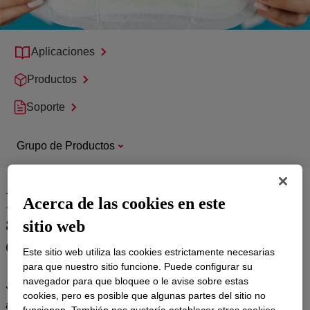
Aplicaciones
Productos
Soporte
Grupo de Productos
Revestimientos innovadores
Acerca de las cookies en este
antiadherentes para artículos
sitio web
de higiene
Este sitio web utiliza las cookies estrictamente necesarias
para que nuestro sitio funcione. Puede configurar su
navegador para que bloquee o le avise sobre estas
Ya sea en artículos de higiene que usan papel kraft MG, poroso o
cookies, pero es posible que algunas partes del sitio no
abierto, nuestras
soluciones basadas en emulsión
& soluciones a