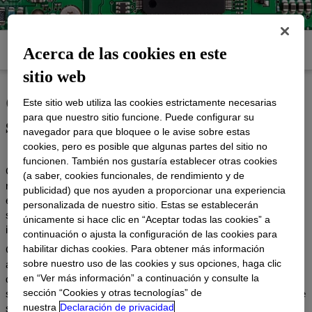
Acerca de las cookies en este
Productos
Documentos y recursos
sitio web
Combinar sus aplicaciones con
Este sitio web utiliza las cookies estrictamente necesarias
soluciones de silicona
para que nuestro sitio funcione. Puede configurar su
navegador para que bloquee o le avise sobre estas
cookies, pero es posible que algunas partes del sitio no
funcionen. También nos gustaría establecer otras cookies
Cuando desee alcanzar sus metas más desafiantes en torno al
(a saber, cookies funcionales, de rendimiento y de
rendimiento, la procesabilidad, la fiabilidad, la productividad y la
publicidad) que nos ayuden a proporcionar una experiencia
eficiencia, recurra a nosotros. Nuestra cartera de soluciones de
personalizada de nuestro sitio. Estas se establecerán
silicona puede ayudarlo a imaginar y crear las próximas
únicamente si hace clic en “Aceptar todas las cookies” a
innovaciones para un mercado cada vez más exigente.
continuación o ajusta la configuración de las cookies para
habilitar dichas cookies. Para obtener más información
Con una amplia gama de opciones de productos, desde
sobre nuestro uso de las cookies y sus opciones, haga clic
adhesivos y revestimientos hasta geles y encapsulantes,
en “Ver más información” a continuación y consulte la
queríamos facilitarle la adaptación de su aplicación con una
sección “Cookies y otras tecnologías” de
solución de silicona. Hemos diseñado una serie de guías para que
nuestra
Declaración de privacidad
su viaje de selección de productos sea más rápido y sencillo.