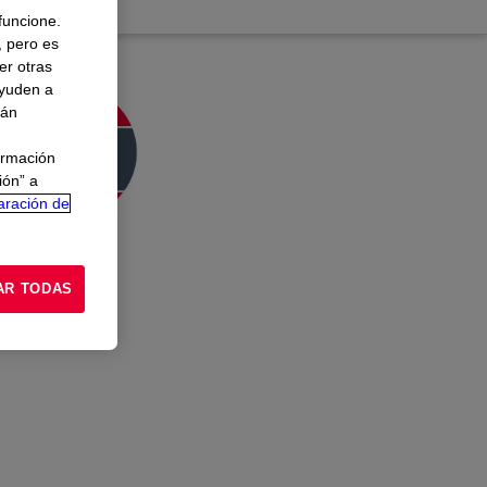
 funcione.
, pero es
er otras
ayuden a
rán
ormación
ión” a
aración de
AR TODAS