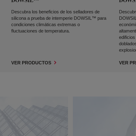
DOWSIL™
DOWS
Descubra los beneficios de los selladores de
Descubra
silicona a prueba de intemperie DOWSIL™ para
DOWSIL™
condiciones climáticas extremas o
económic
fluctuaciones de temperatura.
altament
edificio
doblados
explosi
VER PRODUCTOS
VER P