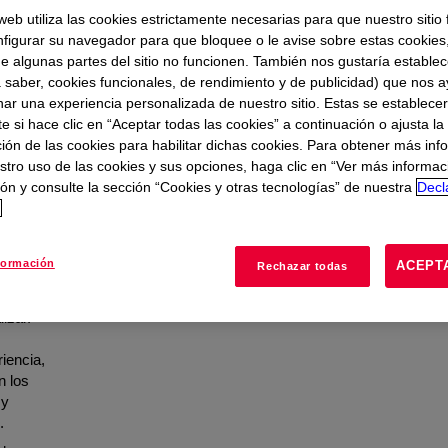
 web utiliza las cookies estrictamente necesarias para que nuestro sitio
figurar su navegador para que bloquee o le avise sobre estas cookies
e algunas partes del sitio no funcionen. También nos gustaría establec
ascacielos para
a saber, cookies funcionales, de rendimiento y de publicidad) que nos 
nar una experiencia personalizada de nuestro sitio. Estas se establece
as, sostenibles y
 si hace clic en “Aceptar todas las cookies” a continuación o ajusta la
ión de las cookies para habilitar dichas cookies. Para obtener más inf
stro uso de las cookies y sus opciones, haga clic en “Ver más informac
ón y consulte la sección “Cookies y otras tecnologías” de nuestra
Decl
d
límites
tos
formación
ACEPT
Rechazar todas
e
muy
izar.
iencia,
n los
 y
.