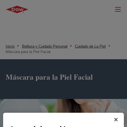
Inicio
Belleza y Cuidado Personal
Cuidado de La Piel
Máscara para la Piel Facial
Máscara para la Piel Facial