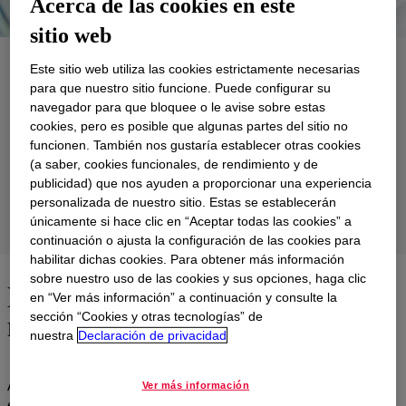
Acerca de las cookies en este
sitio web
Aplicaciones
Este sitio web utiliza las cookies estrictamente necesarias
para que nuestro sitio funcione. Puede configurar su
Productos
navegador para que bloquee o le avise sobre estas
cookies, pero es posible que algunas partes del sitio no
Soporte
funcionen. También nos gustaría establecer otras cookies
(a saber, cookies funcionales, de rendimiento y de
Formulaciones
publicidad) que nos ayuden a proporcionar una experiencia
personalizada de nuestro sitio. Estas se establecerán
únicamente si hace clic en “Aceptar todas las cookies” a
Grupo de Productos
continuación o ajusta la configuración de las cookies para
habilitar dichas cookies. Para obtener más información
sobre nuestro uso de las cookies y sus opciones, haga clic
Probando que la edad no es
en “Ver más información” a continuación y consulte la
más que un número
sección “Cookies y otras tecnologías” de
nuestra
Declaración de privacidad
Actualmente, una apariencia juvenil no tiene nada que ver con la
Ver más información
edad. Hoy podemos envejecerbien con el uso de productos para