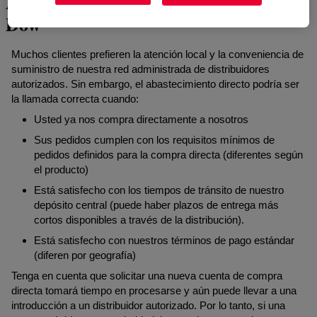
Abastecimiento directo a través de
Dow
Muchos clientes prefieren la atención local y la conveniencia de
suministro de nuestra red administrada de distribuidores
autorizados. Sin embargo, el abastecimiento directo podría ser
la llamada correcta cuando:
Usted ya nos compra directamente a nosotros
Sus pedidos cumplen con los requisitos mínimos de
pedidos definidos para la compra directa (diferentes según
el producto)
Está satisfecho con los tiempos de tránsito de nuestro
depósito central (puede haber plazos de entrega más
cortos disponibles a través de la distribución).
Está satisfecho con nuestros términos de pago estándar
(diferen por geografía)
Tenga en cuenta que solicitar una nueva cuenta de compra
directa tomará tiempo en procesarse y aún puede llevar a una
introducción a un distribuidor autorizado. Por lo tanto, si una