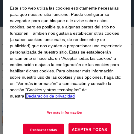
Este sitio web utiliza las cookies estrictamente necesarias
para que nuestro sitio funcione. Puede configurar su
navegador para que bloquee o le avise sobre estas
cookies, pero es posible que algunas partes del sitio no
funcionen. También nos gustaría establecer otras cookies
(a saber, cookies funcionales, de rendimiento y de
Ofrecemos opciones de compra específicas para cada tamaño de
publicidad) que nos ayuden a proporcionar una experiencia
paquete deproducto. Para ver qué opciones están disponibles,
personalizada de nuestro sitio. Estas se establecerán
primero encuentre un productode su interés. Luego, marque los
únicamente si hace clic en “Aceptar todas las cookies” a
detalles de las opciones de compra que se describen a
continuación o ajusta la configuración de las cookies para
continuación. Independientemente de laopción que elija, estamos
habilitar dichas cookies. Para obtener más información
a su disposición para brindarle servicio y soporte técnico.
sobre nuestro uso de las cookies y sus opciones, haga clic
en “Ver más información” a continuación y consulte la
sección “Cookies y otras tecnologías” de
nuestra
Declaración de privacidad
Ver más información
ACEPTAR TODAS
Rechazar todas