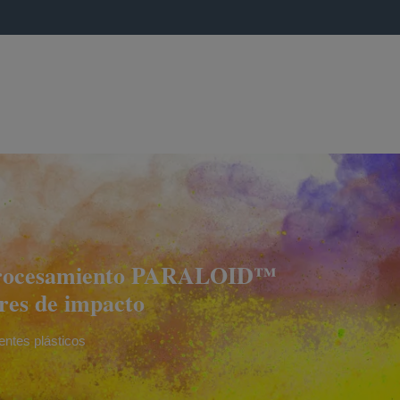
procesamiento PARALOID™
res de impacto
ntes plásticos