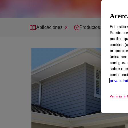
Acerca
Este sitio
Aplicaciones
Productos
Sopor
Puede con
posible qu
cookies (
proporcio
únicamente
configurac
sobre nue
continuaci
privacida
Ver más in