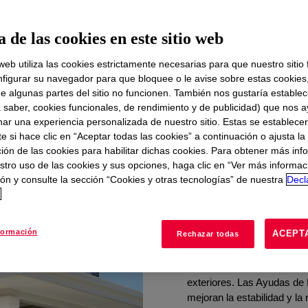
 de las cookies en este sitio web
 web utiliza las cookies estrictamente necesarias para que nuestro sitio
te
figurar su navegador para que bloquee o le avise sobre estas cookies
e algunas partes del sitio no funcionen. También nos gustaría establec
a saber, cookies funcionales, de rendimiento y de publicidad) que nos 
PARALOIDES™ Lo
nar una experiencia personalizada de nuestro sitio. Estas se establece
 si hace clic en “Aceptar todas las cookies” a continuación o ajusta la
plásticos funcio
ión de las cookies para habilitar dichas cookies. Para obtener más inf
stro uso de las cookies y sus opciones, haga clic en “Ver más informac
Las tendencias tecnológi
ón y consulte la sección “Cookies y otras tecnologías” de nuestra
Decl
avanzadas en plásticos. L
d
PARALOID™ cuentan con la
globales para mejorar cons
formación
ACEPT
Rechazar todas
resistencia al impacto de 
ambientales desafiantes, c
luz solar en marcos de ve
exteriores. Las Ayudas 
mejoran la estabilidad y la 