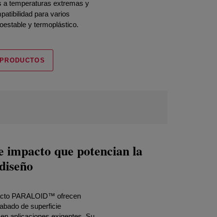
s a temperaturas extremas y
atibilidad para varios
oestable y termoplástico.
 PRODUCTOS
e impacto que potencian la
 diseño
pacto PARALOID™ ofrecen
cabado de superficie
 en aplicaciones exigentes. Su