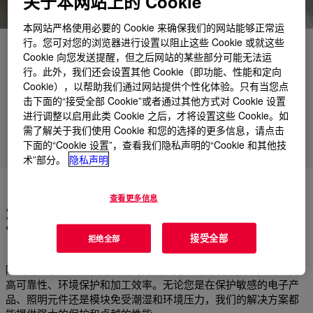
关于本网站上的 Cookie
本网站严格使用必要的 Cookie 来确保我们的网站能够正常运
行。您可对您的浏览器进行设置以阻止这些 Cookie 或就这些
应用
Cookie 向您发送提醒，但之后网站的某些部分可能无法运
行。此外，我们还会设置其他 Cookie（即功能、性能和定向
产品
Cookie），以帮助我们通过网站提供个性化体验。只有当您点
击下面的“接受全部 Cookie”或者通过其他方式对 Cookie 设置
支持
进行调整以启用此类 Cookie 之后，才将设置这些 Cookie。如
需了解关于我们使用 Cookie 和您的选择的更多信息，请点击
下面的“Cookie 设置”，查看我们隐私声明的“Cookie 和其他技
市场
术”部分。
隐私声明
用于电子保护和性能的先进有
查看更多信息
机硅解决方案
接受全部
拒绝全部
陶氏的电子产品粘合剂和密封剂提供先进的有机硅技术，旨在提
高可靠性、环境保护和加工效率。无论您是在保护敏感的电子产
品、照明元件还是模块免受潮湿和环境压力，我们的解决方案都