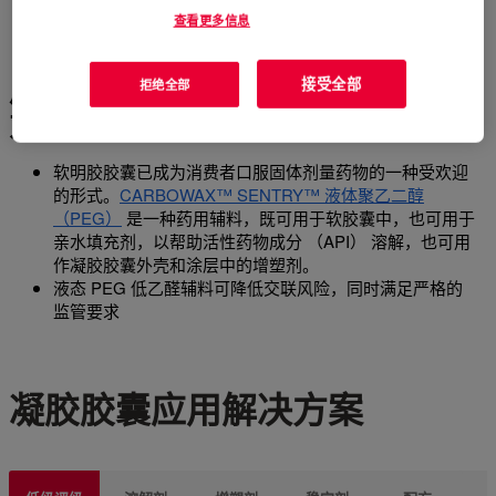
查看更多信息
用高质量原料成分强化您的口服剂配
接受全部
拒绝全部
方产品
软明胶胶囊已成为消费者口服固体剂量药物的一种受欢迎
的形式。
CARBOWAX™ SENTRY™ 液体聚乙二醇
（PEG）
是一种药用辅料，既可用于软胶囊中，也可用于
亲水填充剂，以帮助活性药物成分 （API） 溶解，也可用
作凝胶胶囊外壳和涂层中的增塑剂。
液态 PEG 低乙醛辅料可降低交联风险，同时满足严格的
监管要求
凝胶胶囊应用解决方案