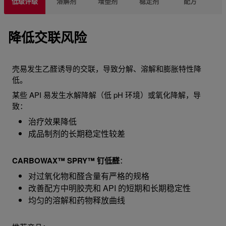
低级评级
溶解剂
增塑剂
稳定剂
配方
降低交联风险
壳易发生乙醛诱导的交联，导致分解、溶解和膨胀特性降
低。
某些 API 易发生水解降解（低 pH 环境）或氧化降解，导
致：
治疗效果降低
成品制剂的长期稳定性较差
CARBOWAX™ SPRY™ 钉低醛
：
对过氧化物和醛含量有严格的规格
改善配方中明胶壳和 API 的短期和长期稳定性
均匀的溶解和药物释放曲线