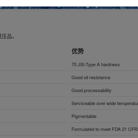
模压品。
优势
70 JIS-Type A hardness
Good oil resistance
Good processability
Serviceable over wide temperatu
Pigmentable
Formulated to meet FDA 21 CFR