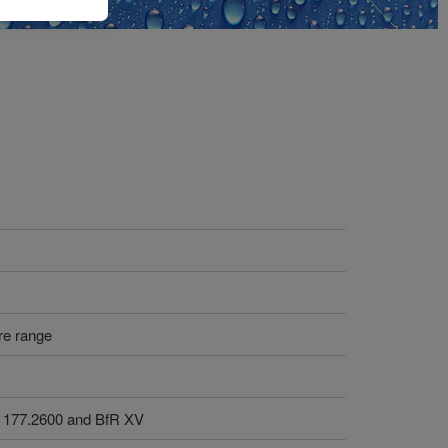
re range
 177.2600 and BfR XV