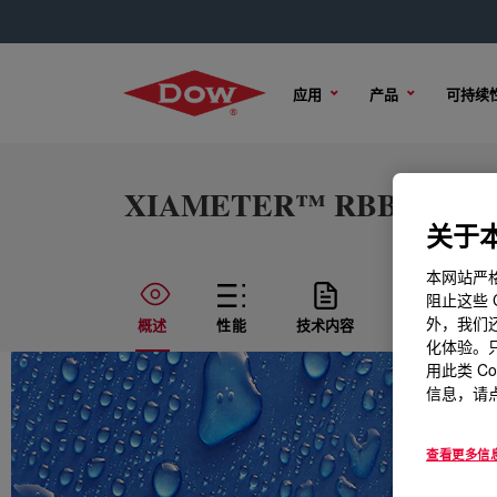
应用
产品
可持续
XIAMETER™ RBB-6670-70
关于本
本网站严格
阻止这些 
外，我们还
概述
性能
技术内容
样品选项
化体验。只
用此类 C
信息，请点
查看更多信